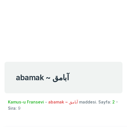
abamak ~ آبامق
Kamus-u Fransevi
-
abamak ~ آبامق
maddesi. Sayfa:
2
-
Sira:
9