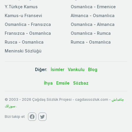
Y.Türkçe Kamus
Osmanlıca - Ermenice
Kamus-u Fransevi
Almanca - Osmanlıca
Osmanlica - Fransızca
Osmanlıca - Almanca
Fransızca - Osmanlıca
Osmanlıca - Rumca
Rusca - Osmanlıca
Rumca - Osmanlıca
Meninski Sözlüğü
Diğer:
İsimler
Vankulu
Blog
İhya
Emsile
Sözbaz
© 2003
-
2026
Çağdaş Sözlük Projesi - cagdassozluk.com -
چاغداش
سوزلك
.
Bizi takip et