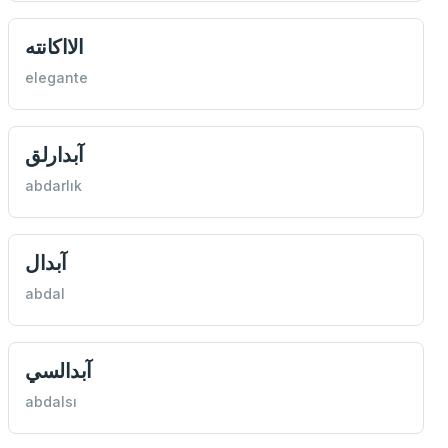
الااكانته
elegante
آبدارلق
abdarlık
آبدال
abdal
آبدالسي
abdalsı