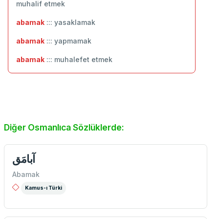
muhalif etmek
abamak
::: yasaklamak
abamak
::: yapmamak
abamak
::: muhalefet etmek
Diğer Osmanlıca Sözlüklerde:
آبامَق
Abamak
Kamus-ı Türki