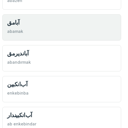
abazeh
آبامق
abamak
آبانديرمق
abandırmak
آب‌انكبین
enkebinba
آب‌انكبیندار
ab enkebindar