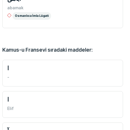
abamak
Osmanlıca İmla Lügati
Kamus-u Fransevi sıradaki maddeler:
ا
-
ا
Elif