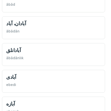
âbâd
آبادان، آباد
âbâdân
آبادانلق
âbâdânlık
آبادی
ebedi
آبازه