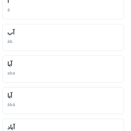
آ
â
آب
âb
آبا
aba
آبا
âbâ
آباد